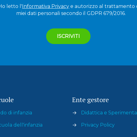
Ho letto l'
Informativa Privacy
e autorizzo al trattamento 
miei dati personali secondo il GDPR 679/2016.
cuole
Ente gestore
do di infanzia
→
Didattica e Speriment
cuola dell'infanzia
→
Privacy Policy