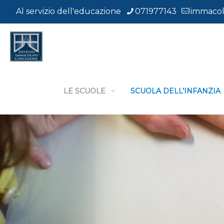
Al servizio dell'educazione
071977143
immacol
LE SCUOLE
SCUOLA DELL’INFANZIA