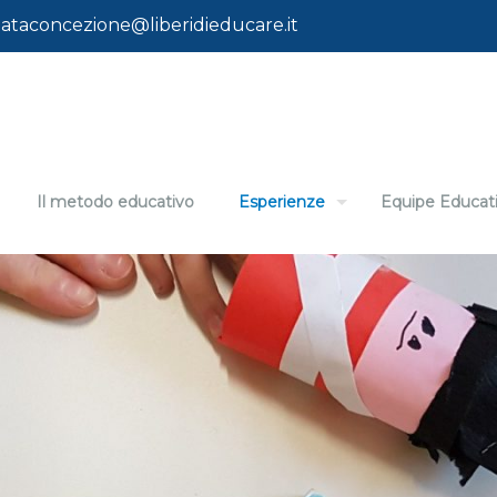
ataconcezione@liberidieducare.it
Il metodo educativo
Esperienze
Equipe Educat