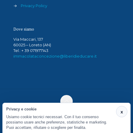
→
Privacy Policy
Dove siamo
Via Maccari, 137
60025 – Loreto (AN)
Tel.: + 39 071977143
immacolataconcezione@liberidieducare.it
Privacy e cookie
x
Didattica e Sperimentazione Società Cooperativa
Usiamo cookie tecnici necessari. Con il tuo consenso
Sociale - via Andrea del Sarto, 4 - 50135 Firenze - P.IVA:
possiamo usare anche preferenze, statistiche e marketing.
02209550488
Puoi accettare, rifiutare o scegliere per finalita.
Preferenze cookie